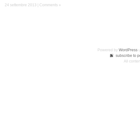
24 settembre 2013 |
Comments »
Powered by
WordPress
u
subscribe to p
All cont