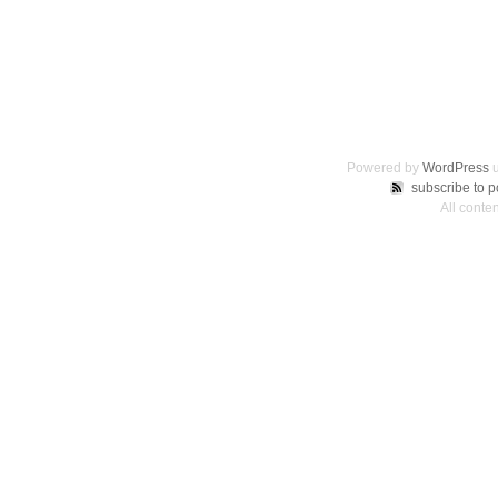
Powered by
WordPress
u
subscribe to p
All cont