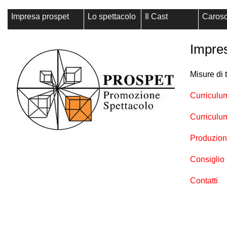
Impresa prospet
Lo spettacolo
Il Cast
Caros
Impres
Misure di 
Curriculu
Curriculum
Produzion
Consiglio D
Contatti