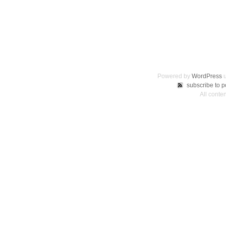
Powered by
WordPress
u
subscribe to p
All cont