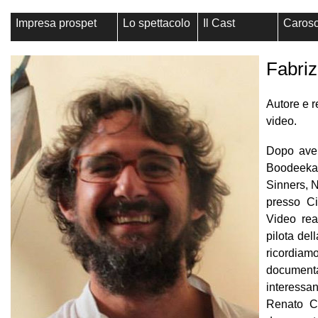
Impresa prospet
Lo spettacolo
Il Cast
Caros
Fabriz
Autore e re
video.
Dopo aver
Boodeeka 
Sinners, N
presso Ci
Video rea
pilota del
ricordiam
documenta
interessan
Renato Ca